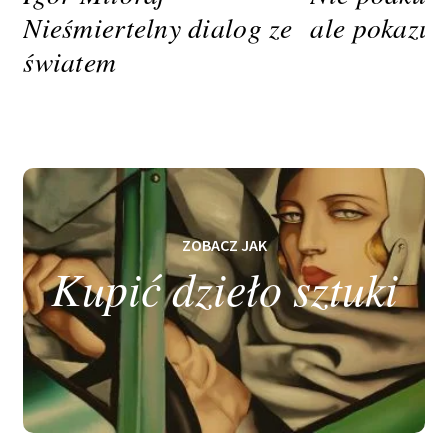
Nieśmiertelny dialog ze
ale pokazuj
światem
ZOBACZ JAK
Kupić dzieło sztuki