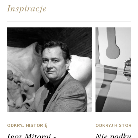
Inspiracje
ODKRYJ HISTORIĘ
ODKRYJ HISTORIĘ
Igor Mitoraj -
Nie podkul