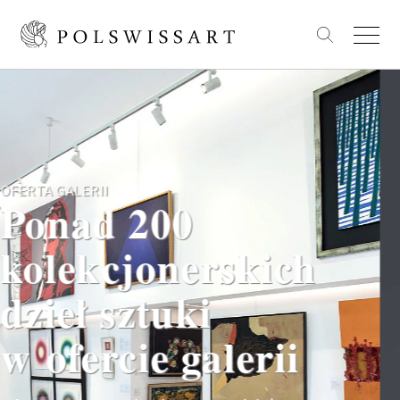
NABÓR OBIEKTÓW
Przyjmujemy
obiekty
do sprzedaży
Prowadzimy nabór obiektów na kolejne