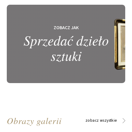
ZOBACZ JAK
Sprzedać dzieło
sztuki
Obrazy galerii
zobacz wszystkie
zobacz wszystkie