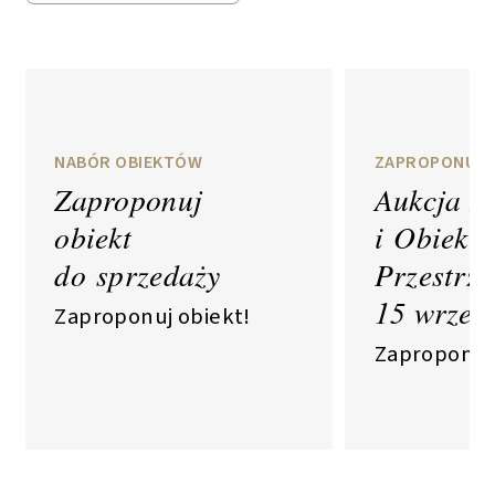
NABÓR OBIEKTÓW
ZAPROPONUJ O
Zaproponuj
Aukcja R
obiekt
i Obiekt
do sprzedaży
Przestrz
15 wrześ
Zaproponuj obiekt!
Zaproponuj 