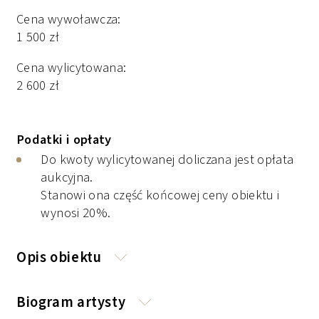
Cena wywoławcza:
1 500
zł
Cena wylicytowana:
2 600
zł
Podatki i opłaty
Do kwoty wylicytowanej doliczana jest opłata
aukcyjna.
Stanowi ona część końcowej ceny obiektu i
wynosi 20%.
Opis obiektu
Opis obiektu
Biogram artysty
Biogram artysty