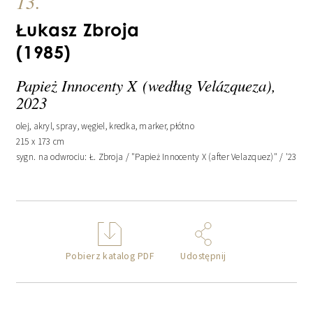
13.
Łukasz Zbroja
(1985)
Papież Innocenty X (według Velázqueza),
2023
olej, akryl, spray, węgiel, kredka, marker, płótno
215 x 173 cm
sygn. na odwrociu: Ł. Zbroja / "Papież Innocenty X (after Velazquez)" / '23
Pobierz katalog PDF
Udostępnij